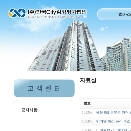
회사소
자료실
번호
공지사항
158308
웹툰 9급 공무원 관련
158307
밍키넷 최신 공식 주소 안
158306
이버쥬브 - 이버멕틴 12