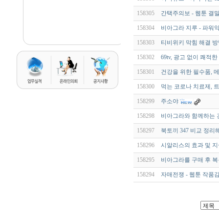
158305
간택주의보 - 웹툰 결
158304
비아그라 지루 - 파워
158303
티비위키 막힘 해결 방법
158302
69tv, 광고 없이 쾌적
158301
건강을 위한 필수품, 
158300
먹는 코로나 치료제, 트
158299
주소야
158298
비아그라와 함께하는 
158297
북토끼 347 비교 정리
158296
시알리스의 효과 및 지
158295
비아그라를 구매 후 복
158294
자매전쟁 - 웹툰 작품