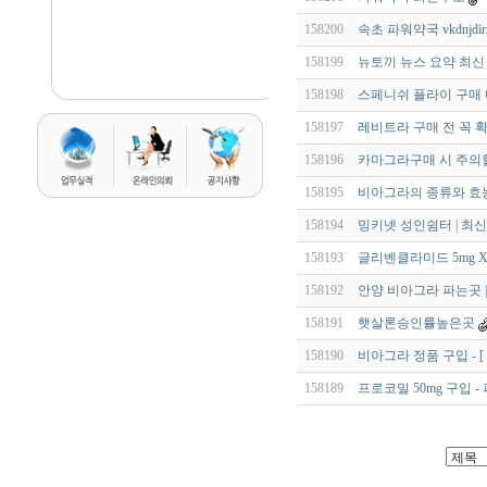
158200
속초 파워약국 vkdnjdirr
158199
뉴토끼 뉴스 요약 최신
158198
스페니쉬 플라이 구매 
158197
레비트라 구매 전 꼭 
158196
카마그라구매 시 주의할
158195
비아그라의 종류와 효
158194
밍키넷 성인쉼터 | 최신
158193
글리벤클라미드 5mg X
158192
안양 비아그라 파는곳 |
158191
햇살론승인률높은곳
158190
비아그라 정품 구입 - [
158189
프로코밀 50mg 구입 