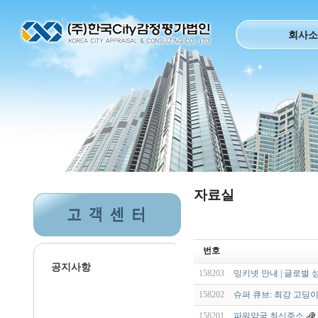
회사소
자료실
번호
공지사항
158203
밍키넷 안내 | 글로벌 
158202
슈퍼 큐브: 최강 고딩이
158201
파워약국 최신주소