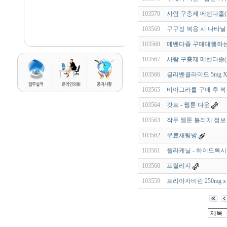
103570
사람 구충제 메벤다졸(Me
103569
구구정 복용 시 나타날
103568
메벤다졸 구매대행하는 방법
103567
사람 구충제 메벤다졸(Me
103566
글리벤클라미드 5mg X
103565
비아그라를 구매 후 복
103564
갓트 - 웹툰 다운
103563
작두 웹툰 블리치 정보
103562
무료채팅방
103561
플라케닐 - 하이드록시클
103560
프릴리지
103559
트리아자비린 250mg 