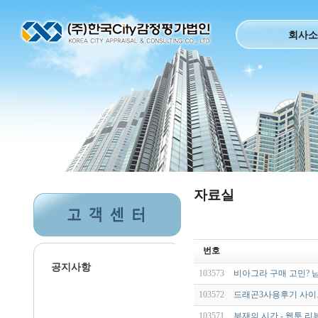
회사소
자료실
번호
공지사항
103573
비아그라 구매 고민? 
103572
드래곤3사용후기 사이트
103571
부재의 시간 - 웹툰 리