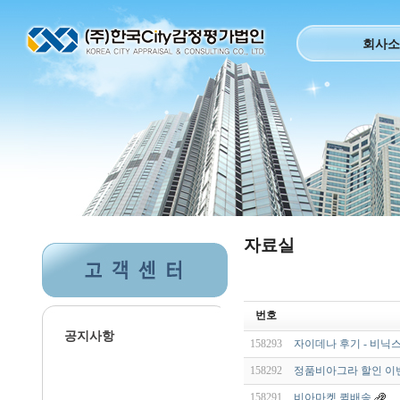
회사소
자료실
번호
공지사항
158293
자이데나 후기 - 비닉스
158292
정품비아그라 할인 이
158291
비아마켓 퀵배송