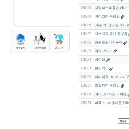
158290
시알리스복용법 카마
158289
비아그라 복용법
158288
[파워약국] 프릴리지 
158287
대부대출 중개 플랫폼
158286
정품프릴리지구매
158285
여우코믹스
158284
비아탑
158283
한인약국
158282
하나약국 : 비아그라 구매 
158281
프릴리지 복용법
158280
비아그라사진 파워맨
158279
버목스 - 메벤다졸 100m