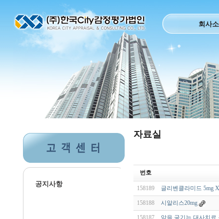
회사소
자료실
번호
공지사항
158189
글리벤클라미드 5mg X
158188
시알리스20mg
158187
암을 굶기는 대사치료 