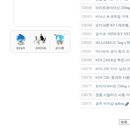
158186
아지트로마이신 250mg 
158185
비닉스 & 센트립 구매
158184
오미크론 KP.3 재유행
158183
밍키넷 | MINGKY NE
158182
피나스테리드 5mg x 9
158181
마나보자 공식 링크 모
158180
비아그라내성 추천 사이
158179
비아그라 지식: 남성 
158178
비아그라: 효과와 사용
158177
트리아자비린 250mg 
158176
정품 시알리스 사용 가
158175
공주 비아샵 qldktiq