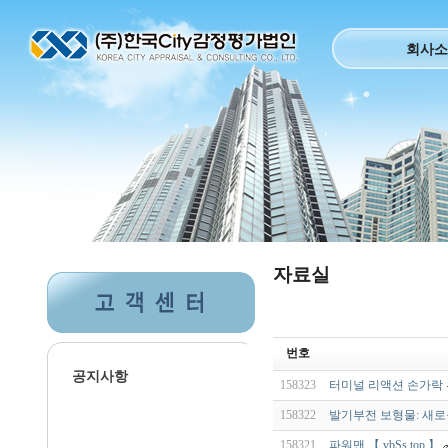
회사소
자료실
번호
공지사항
158323
터미널 리액션 손가락 
158322
발기부전 보형물: 새로
158321
파워맨 【 vbSs.top 】