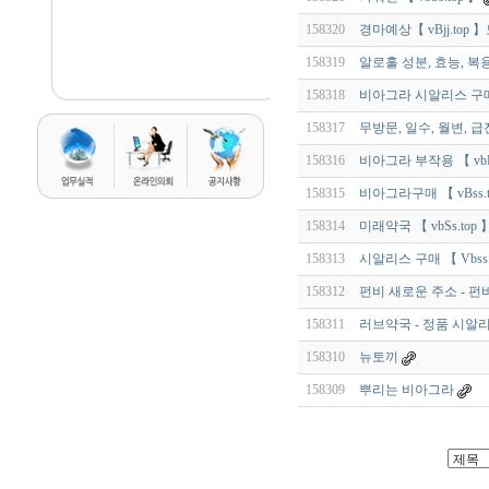
158320
경마예상【 vBjj.top
158319
알로홀 성분, 효능, 복
158318
비아그라 시알리스 구
158317
무방문, 일수, 월변, 급
158316
비아그라 부작용 【 vbKk
158315
비아그라구매 【 vBss.t
158314
미래약국 【 vbSs.top 
158313
시알리스 구매 【 Vbss.
158312
펀비 새로운 주소 - 펀비
158311
러브약국 - 정품 시알리
158310
뉴토끼
158309
뿌리는 비아그라