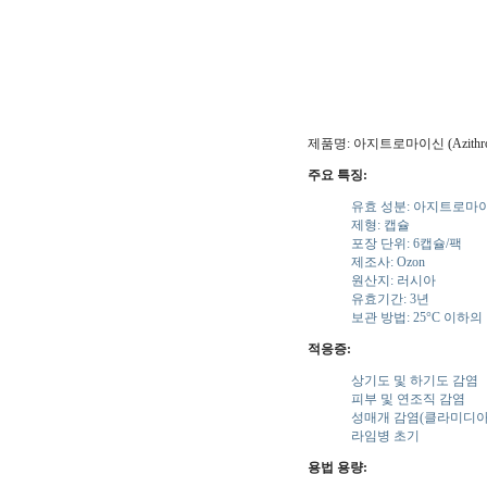
제품명: 아지트로마이신 (Azithrom
주요 특징:
유효 성분: 아지트로마이신
제형: 캡슐
포장 단위: 6캡슐/팩
제조사: Ozon
원산지: 러시아
유효기간: 3년
보관 방법: 25°C 이하
적응증:
상기도 및 하기도 감염
피부 및 연조직 감염
성매개 감염(클라미디아
라임병 초기
용법 용량: