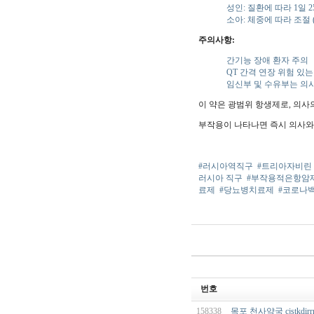
성인: 질환에 따라 1일 25
소아: 체중에 따라 조절 (1
주의사항:
간기능 장애 환자 주의
QT 간격 연장 위험 있는
임신부 및 수유부는 의사
이 약은 광범위 항생제로, 의사
부작용이 나타나면 즉시 의사와
#러시아역직구
#트리아자비린
러시아 직구
#부작용적은항암
료제
#당뇨병치료제
#코로나
번호
158338
목포 천사약국 cjstkdirr