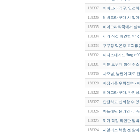
158337
비아그라 직구, 안전하
158336
레비트라 구매 시 알아
158335
비아그라약국에서 살 때
158334
제가 직접 확인한 약
158333
구구정 먹은후 효과없음
158332
피나스테리드 5mg x 9
158331
비툰 트위터 최신 주소 
158330
사모님, 남편이 깨도 
158329
마징가툰 우회접속 - 
158328
비아그라 구매, 안전성
158327
안전하고 신뢰할 수 
158326
아드레닌 온라인 - 파
158325
제가 직접 확인한 엠빅
158324
시알리스 복용 전 알아