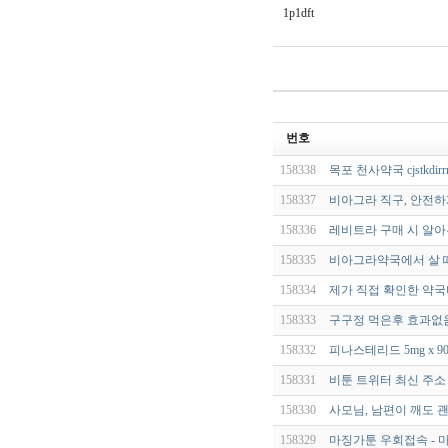
1p1dft
번호
158338
목포 천사약국 cjstkdirr
158337
비아그라 직구, 안전하
158336
레비트라 구매 시 알아
158335
비아그라약국에서 살 때
158334
제가 직접 확인한 약
158333
구구정 먹은후 효과없음
158332
피나스테리드 5mg x 9
158331
비툰 트위터 최신 주소 
158330
사모님, 남편이 깨도 
158329
마징가툰 우회접속 - 