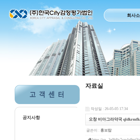
회사소
자료실
작성일 : 26-05-05 17:34
공지사항
오창 비아그라약국 qldkrmfkd
글쓴이 :
홍보탑
https://xn--3e0b8js7vm4g9mj3ja