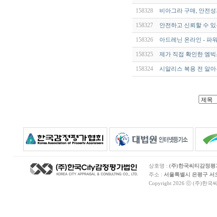
158328
비아그라 구매, 안전성
158327
안전하고 신뢰할 수 
158326
아드레닌 온라인 - 파
158325
제가 직접 확인한 엠빅
158324
시알리스 복용 전 알아
상호명 :
(주)한국씨티감정
주소 :
서울특별시 은평구 서오릉
Copyright 2026 ⓒ (주)한국