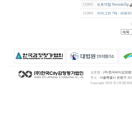
152895
뉴토끼팁 NewtokiTip
152894
카마그라 7매 - 파워약
상호명 :
(주)한국씨티감정
주소 :
서울특별시 은평구 서오릉
Copyright 2026 ⓒ (주)한국