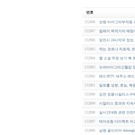
번호
152908
보령 비아그라부작용 
152907
칼레이 백작가의 매맞이
152906
당진시 24시약국 정보
152905
먹는 코로나 치료제, 트
152904
웹 소설 무료 보기 북 
152903
슈퍼비아그라고혈압 정
152902
레드캣TV 새주소 레드
152901
알로홀 성분, 효능, 복
152900
김천 정품시알리스구
152899
시알리스 효과와 지속시
152898
실시간대화 관련 안전하
152897
태아보험 다이렉트 비
152896
남원 골드비아 rhfemql