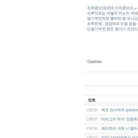
조루증상 때문에 미치겠어요ㅠㅠ
조루치료는 어떻게 하는지 아세요
발기부전치료 뭘하면 잘 되나요
조루문제.. 영양제로 도움 받을
Q.발기부전 원인 찾거나 진단
15m3cfsx
번호
158338
목포 천사약국 cjstkdirr
158337
비아그라 직구, 안전하
158336
레비트라 구매 시 알아
158335
비아그라약국에서 살 때