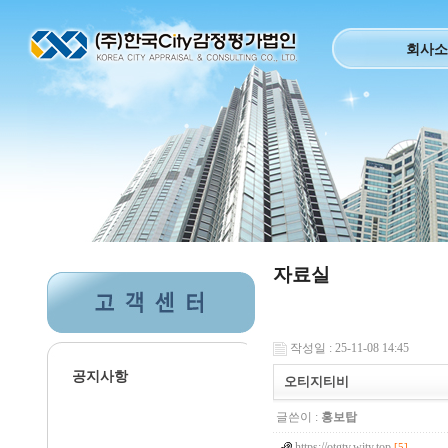
회사소
자료실
작성일 : 25-11-08 14:45
공지사항
오티지티비
글쓴이 :
홍보탑
https://otgtv.wity.top
[5]