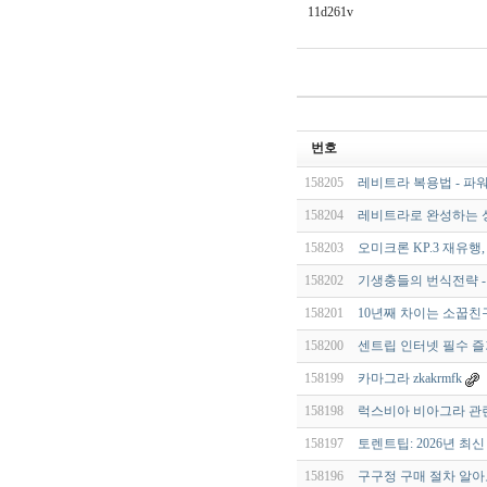
11d261v
번호
158205
레비트라 복용법 - 파
158204
레비트라로 완성하는 
158203
오미크론 KP.3 재유행
158202
기생충들의 번식전략 - 
158201
10년째 차이는 소꿉친구
158200
센트립 인터넷 필수 즐겨
158199
카마그라 zkakrmfk
158198
럭스비아 비아그라 관련 
158197
토렌트팁: 2026년 최
158196
구구정 구매 절차 알