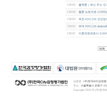
158195
블랙툰｜최신 주소·인
158194
웹툰 뉴토끼로 시작하는
158193
옥천 비아그라 건강정
158192
부여 카마그라 zkakrmf
158191
이혼전문변호사 드라마
상호명 :
(주)한국씨티감정
주소 :
서울특별시 은평구 서오릉
Copyright 2026 ⓒ (주)한국