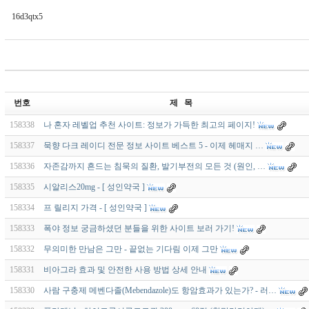
16d3qtx5
번호
제 목
158338
나 혼자 레벨업 추천 사이트: 정보가 가득한 최고의 페이지!
158337
묵향 다크 레이디 전문 정보 사이트 베스트 5 - 이제 헤매지 …
158336
자존감까지 흔드는 침묵의 질환, 발기부전의 모든 것 (원인, …
158335
시알리스20mg - [ 성인약국 ]
158334
프 릴리지 가격 - [ 성인약국 ]
158333
폭야 정보 궁금하셨던 분들을 위한 사이트 보러 가기!
158332
무의미한 만남은 그만 - 끝없는 기다림 이제 그만
158331
비아그라 효과 및 안전한 사용 방법 상세 안내
158330
사람 구충제 메벤다졸(Mebendazole)도 항암효과가 있는가? - 러…