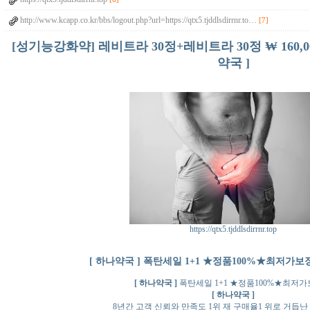
http://www.kcapp.co.kr/bbs/logout.php?url=https://qtx5.tjddlsdirrnr.to…
[7]
[성기능강화약] 레비트라 30정+레비트라 30정 ₩ 160,00
약국 ]
https://qtx5.tjddlsdirrnr.top
[ 하나약국 ] 폭탄세일 1+1 ★정품100%★최저가보장
[ 하나약국 ]
폭탄세일 1+1 ★정품100%★최저
[ 하나약국 ]
8년간 고객 신뢰와 만족도 1위 재 구매율1 위로 거듭난