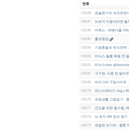
번호
158188
검술명가의 네크로맨서 
158187
뉴토끼 이용자라면 필독
158186
버목스 - 메벤다졸 100m
158185
출장용접
158184
기생충들의 번식전략 - 
158183
비닉스 필름 복용 전 필
158182
비닉스vinix qlslrtmvini
158181
구구정, 사용 전 알아
158180
비아그라 구입사이트 - 
158179
피나스테리드 5mg x 9
158178
초등생활 그림일기 - 
158177
건강을 위한 필수품, 
158176
뉴 토끼 486 정보 찾
158175
로잘린 보가트 - 웹툰